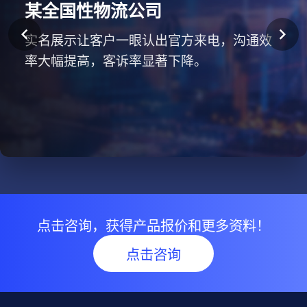
某大型保险公司
某知名互联网企业
某全国性物流公司
某头部教育机构
某大型商业银行
自启用号码认证服务以来，快递员外呼电话
自启用号码认证后，客户对来电的信任度明
通过号码认证，企业外呼形象更加专业，客
接通率显著提升，有效减少了身份验证所需
实名展示让客户一眼认出官方来电，沟通效
招生外呼接通率提升显著，学员和家长的信
官方认证号码有效防范了仿冒诈骗，保障了
显上升，有效接通率大幅增长，业务营销转
户拒接率降低，有效提升了品牌形象和客户
时间，进而推动配送进程加快，整体配送效
率大幅提高，客诉率显著下降。
任感增强，课程咨询量和转化率双双提升。
客户资金安全，提升了金融服务的可靠性。
化率显著优化。
满意度。
率得到明显提升。
点击咨询，获得产品报价和更多资料！
点击咨询